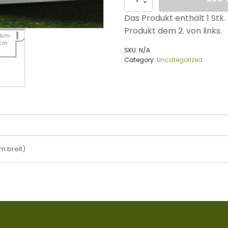
für
Zaun
Das Produkt enthält 1 Stk.
Säule
Produkt dem 2. von links.
40/60
(Doppelstab)
SKU:
N/A
quantity
Category:
Uncategorized
cm breit)